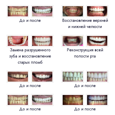
До и после
Восстановление верхней
и нижней челюсти
Замена разрушенного
Реконструкция всей
зуба и восстановление
полости рта
старых пломб
До и после
До и после
До и после
До и после