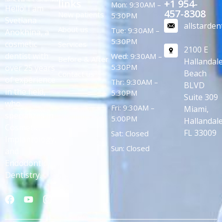
links
+1 954-
Mon: 9:30AM –
Hello! I am
457-8308
New patients
5:30PM
Svetlana
allstarde
About us
Tue: 9:30AM –
Anokhina, a
5:30PM
cosmetic
Services
2100 E
dentist with
Wed: 9:30AM –
Before & After
Hallandal
5:30PM
over 25 years
Beach
Contact us
of experience
Thr: 9:30AM –
BLVD
in the field,
5:30PM
Suite 309
who
Fri: 9:30AM –
Miami,
specializes in
5:00PM
Hallandale
Cosmetic,
FL 33009
Sat: Closed
Implantology,
Sun: Closed
and
Endodontic
Dentistry.