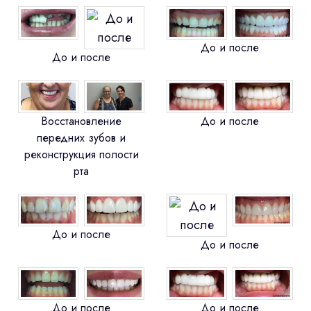
До и после
До и после
Восстановление
До и после
передних зубов и
реконструкция полости
рта
До и после
До и после
До и после
До и после