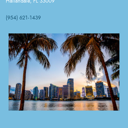
Hallandale, FL 33009
(954) 621-1439