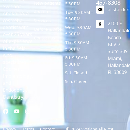
457-8308
New patients
5:30PM
Svetlana
allstarde
About us
Tue: 9:30AM –
Anokhina, a
5:30PM
cosmetic
Services
2100 E
dentist with
Wed: 9:30AM –
Before & After
Hallandal
5:30PM
over 25 years
Beach
Contact us
of experience
Thr: 9:30AM –
BLVD
in the field,
5:30PM
Suite 309
who
Fri: 9:30AM –
Miami,
specializes in
5:00PM
Hallandale
Cosmetic,
FL 33009
Sat: Closed
Implantology,
Sun: Closed
and
Endodontic
Dentistry.
Privacy
Terms
Contact
© 2024 Svetlana All Right